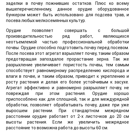
заделки в почву пожнивших остатков. Плюс ко всему
вышеперечисленному, данное орудие оборудованное
бункером может быть использовано для подсева трав, и
посева любых мелкосемянных культур.
Орудие позволяет совершать с большой
производительностью ряд работ, являющихся
неотъемлемой частью профессиональной обработки
почвы. Орудие способно подготовить почву перед посевом.
После посева этот агрегат взрыхляет почву, таким образом
предотвращая запоздалое прорастание зерна. Так же
разрыхление увеличивает пористость почвы, тем самым
способствует равномерному распределению кислорода и
влаги в почве, и таким образом, приводит к укреплению и
росту растения и делая его более устойчивым к засухе.
Агрегат эффективно и равномерно разрыхляет почву, не
повреждая при этом растения. Орудие хорошо
приспособлено как для сплошной, так и для междурядной
обработки, позволяет обрабатывать почву, даже при уже
выросшем растении. При стандартном межрядном
расстоянии орудие работает от 2-х листочков до 20 см
высоты растения. Если же увеличить межрядное
расстояние то возможна работа до высоты 60 см.