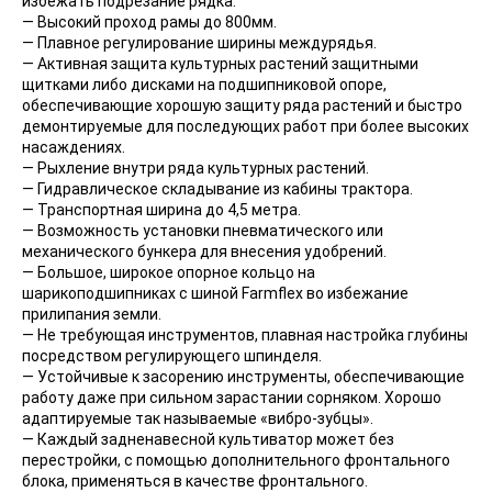
избежать подрезание рядка.
— Высокий проход рамы до 800мм.
— Плавное регулирование ширины междурядья.
— Активная защита культурных растений защитными
щитками либо дисками на подшипниковой опоре,
обеспечивающие хорошую защиту ряда растений и быстро
демонтируемые для последующих работ при более высоких
насаждениях.
— Рыхление внутри ряда культурных растений.
— Гидравлическое складывание из кабины трактора.
— Транспортная ширина до 4,5 метра.
— Возможность установки пневматического или
механического бункера для внесения удобрений.
— Большое, широкое опорное кольцо на
шарикоподшипниках с шиной Farmflex во избежание
прилипания земли.
— Не требующая инструментов, плавная настройка глубины
посредством регулирующего шпинделя.
— Устойчивые к засорению инструменты, обеспечивающие
работу даже при сильном зарастании сорняком. Хорошо
адаптируемые так называемые «вибро-зубцы».
— Каждый задненавесной культиватор может без
перестройки, с помощью дополнительного фронтального
блока, применяться в качестве фронтального.