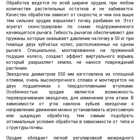
Обработка ведется по всей ширине орудия, при любом
количестве растительных остатков и не забивается.
Качество обработки зависит от скорости, и чем она выше
тем сильнее орудие взрыхляет почву, разбивая ее. Этот
агрегат сконструирован по схеме подпружиненного
качающегося рычага. Гибкость рычагов обеспечивают две
пружины, которые оказывает давление на почву в 50 кг при
помощи двух зубчатых колес, расположенных на одном
рычаге. Специальное, монтированное на пружинной
подушке колесо, создает эффект виртуального взрыва,
который разрыхляет землю, не нанося повреждений
растению.
Звездочка диаметром 550 мм изготовлена из сплошной
отливки, очень высокопрочного сплава и монтируется на
двух подшипниках с твердосплавными втулками.
Особенностью орудия является возможность
переворачивания звездочек, для изменения угла атаки. В
зависимости от угла наклона зубьев звездочки к
направлению движения можно устанавливать агрессивную
или щадящую обработку, тем самым подобрать
оптимальные условия обработки в зависимости от типа и
структуры почвы.
Орудие обладает легкой регулировкой межрядного