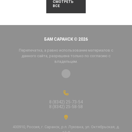
СМОТРЕТЬ
ВСЕ
БАМ САРАНСК © 2026
Перепечатка, а равно использование материалов с
данного сайта, разрешена только по согласию с
владельцем.
8 (8342) 25-73-54
8 (8342) 25-58-58
430910, Россия, г. Саранск, р.п. Луховка, ул. Октябрьская, д.