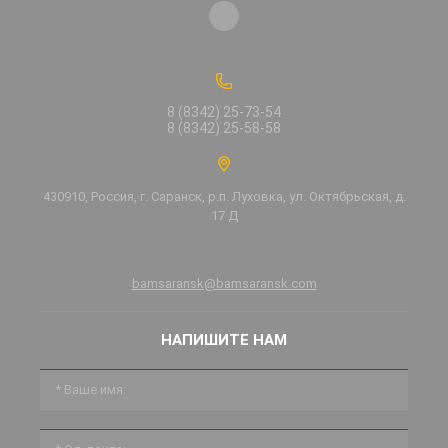
8 (8342) 25-73-54
8 (8342) 25-58-58
430910, Россия, г. Саранск, р.п. Луховка, ул. Октябрьская, д.
17 Д
bamsaransk@bamsaransk.com
НАПИШИТЕ НАМ