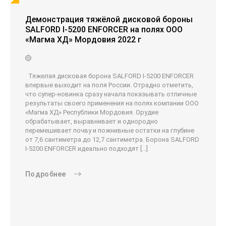
Демонстрация тяжёлой дисковой бороны
SALFORD I-5200 ENFORCER на полях ООО
«Магма ХД» Мордовия 2022 г
Тяжелая дисковая борона SALFORD I-5200 ENFORCER
впервые выходит на поля России. Отрадно отметить,
что супер-новинка сразу начала показывать отличные
результаты своего применения на полях компании ООО
«Магма ХД» Республики Мордовия. Орудие
обрабатывает, выравнивает и однородно
перемешивает почву и пожнивные остатки на глубине
от 7,6 сантиметра до 12,7 сантиметра. Борона SALFORD
I-5200 ENFORCER идеально подходят […]
Подробнее