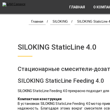
ГЛАВНАЯ
О КОМПА
Главная
/
SILOKING
/
SILOKING StaticLine 4
SILOKING StaticLine 4.0
Стационарные смесители-дозато
SILOKING StaticLine Feeding 4.0
SILOKING StaticLine Feeding 4.0 прекрасно подходит д
Компактная конструкция
В установках SILOKING StaticLine Feeding 4.0 мотор 
надежность. Благодаря этому вокруг смесителя ос