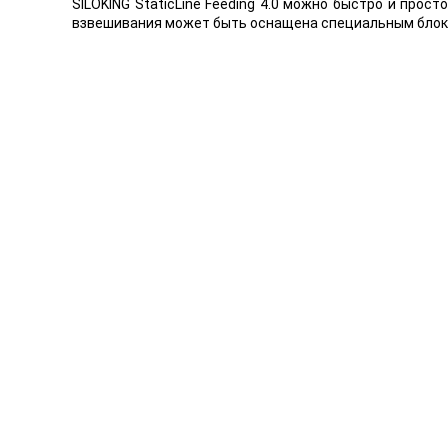
SILOKING StaticLine Feeding 4.0 можно быстро и про
взвешивания может быть оснащена специальным блоко