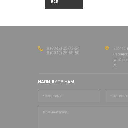
ВСЕ
8 (8342) 25-73-54
430910, 
8 (8342) 25-58-58
Саранск,
ул. Октя
Д
НАПИШИТЕ НАМ