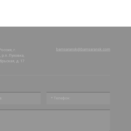
bamsaransk@bamsaransk.com
Россия, г.
 р.п. Луховка,
брьская, д. 17