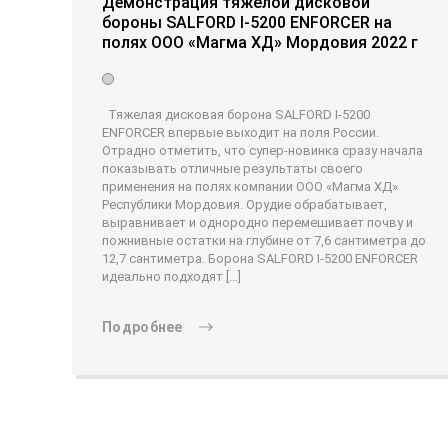
Демонстрация тяжёлой дисковой
бороны SALFORD I-5200 ENFORCER на
полях ООО «Магма ХД» Мордовия 2022 г
Тяжелая дисковая борона SALFORD I-5200
ENFORCER впервые выходит на поля России.
Отрадно отметить, что супер-новинка сразу начала
показывать отличные результаты своего
применения на полях компании ООО «Магма ХД»
Республики Мордовия. Орудие обрабатывает,
выравнивает и однородно перемешивает почву и
пожнивные остатки на глубине от 7,6 сантиметра до
12,7 сантиметра. Борона SALFORD I-5200 ENFORCER
идеально подходят […]
Подробнее