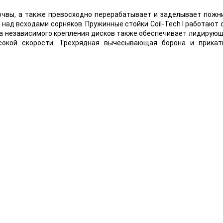
очвы, а также превосходно перерабатывает и заделывает пож
над всходами сорняков. Пружинные стойки Coil-Tech I работают 
ма независимого крепления дисков также обеспечивает лидирующ
ысокой скорости. Трехрядная вычесывающая борона и прика