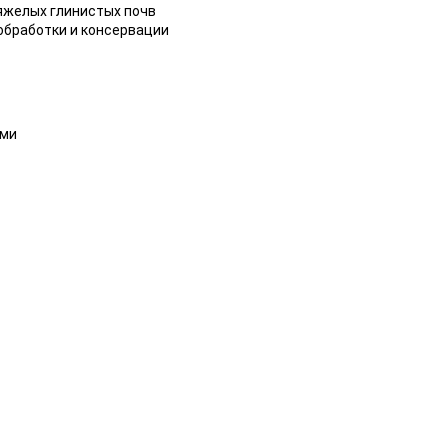
тяжелых глинистых почв
 обработки и консервации
ами