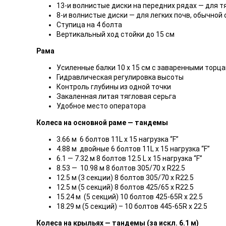
13-и волнистые диски на передних рядах — для 
8-и волнистые диски — для легких почв, обычной
Ступица на 4 болта
Вертикальный ход стойки до 15 см
Рама
Усиленные балки 10 x 15 см с заваренными торц
Гидравлическая регулировка высоты
Контроль глубины из одной точки
Закаленная литая тягловая серьга
Удобное место оператора
Колеса на основной раме — тандемы
3.66 м 6 болтов 11L x 15 нагрузка “F”
4.88 м двойные 6 болтов 11L x 15 нагрузка “F”
6.1 — 7.32 м 8 болтов 12.5 L x 15 нагрузка “F”
8.53 — 10.98 м 8 болтов 305/70 x R22.5
12.5 м (3 секции) 8 болтов 305/70 x R22.5
12.5 м (5 секций) 8 болтов 425/65 x R22.5
15.24 м (5 секций) 10 болтов 425-65R x 22.5
18.29 м (5 секций) – 10 болтов 445-65R x 22.5
Колеса на крыльях — тандемы (за искл. 6.1 м)