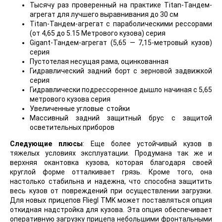
Тысячу раз проверенный на практике Titan-Тандем-
агрегат для лучшего выравнивания до 30 см
Titan-Тандем-агрегат с параболическими рессорами
(от 4,65 до 5.15 Метрового кузова) серия
Gigant-Тандем-агрегат (5,65 — 7,15-метровый кузов)
серия
Пустотелая несущая рама, оцинкованная
Гидравлический задний борт с зерновой задвижкой
серия
Гидравлически подрессоренное дышло начиная с 5,65
метрового кузова серия
Увеличенные угловые стойки
Массивный задний защитный брус с защитой
осветительных приборов
Следующие плюсы
: Еще более устойчивый кузов в
тяжелых условиях эксплуатации. Продумана так же и
верхняя окантовка кузова, которая благодаря своей
круглой форме отталкивает грязь. Кроме того, она
настолько стабильна и надежна, что способна защитить
весь кузов от повреждений при осуществлении загрузки.
Для новых прицепов Fliegl TMK может поставляться опция
откидная надстройка для кузова. Эта опция обеспечивает
оперативную загрузку прицепа небольшими фронтальными