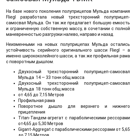
На базе нового поколения полуприцепов Мульда компания
Fliegl разработала новый трехсторонний полуприцеп-
самосвал Мульда. Он так же предлагает большую емкость
и ограниченную собственную массу, в сочетании с полной
маневренностью разгрузки налево, направо и назад.
Неизменными на новых полуприцепах Мульда остались
устойчивость серийного оригинального шасси Fliegl – а
именно ширококолейного шасси, а так же профильная рама
с поворотным дышлом.
Двухосный трехсторонний полуприцеп-самосвал
Мульда 14 — 33 тонн общ.масса
Двухосный трехсторонний полуприцеп-самосвал
Мульда 18 тонн общ.масса
от 4,65 до 7,15 Метров
Профильная рама
Поворотное дышло для верхнего и нижнего
прицепления
Titan-Тандем-агрегат с параболическими рессорами
от4,65 до 5,30 Метров
Gigant-Aggregat с параболическими рессорами от 5,65
до 7,15 Метров