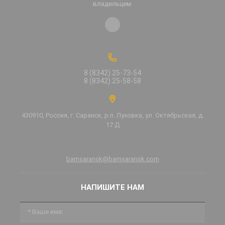
владельцем.
8 (8342) 25-73-54
8 (8342) 25-58-58
430910, Россия, г. Саранск, р.п. Луховка, ул. Октябрьская, д.
17 Д
bamsaransk@bamsaransk.com
НАПИШИТЕ НАМ