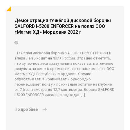
Демонстрация тяжёлой дисковой бороны
SALFORD I-5200 ENFORCER на полях ООО
«Магма ХД» Мордовия 2022 г
Тяжелая дисковая борона SALFORD I-5200 ENFORCER
впервые выходит на поля России. Отрадно отметить,
что супер-новинка сразу начала показывать отличные
результаты своего применения на полях компании ООО
«Магма ХД» Республики Мордовия. Орудие
обрабатывает, выравнивает и однородно
перемешивает почву и пожнивные остатки на глубине
от 7,6 сантиметра до 12,7 сантиметра. Борона SALFORD
I-5200 ENFORCER идеально подходят […]
Подробнее