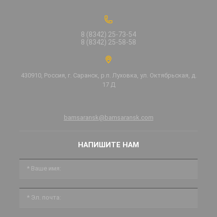
8 (8342) 25-73-54
8 (8342) 25-58-58
430910, Россия, г. Саранск, р.п. Луховка, ул. Октябрьская, д.
17 Д
bamsaransk@bamsaransk.com
НАПИШИТЕ НАМ