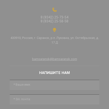
8 (8342) 25-73-54
8 (8342) 25-58-58
430910, Россия, г. Саранск, р.п. Луховка, ул. Октябрьская, д.
17 Д
bamsaransk@bamsaransk.com
НАПИШИТЕ НАМ