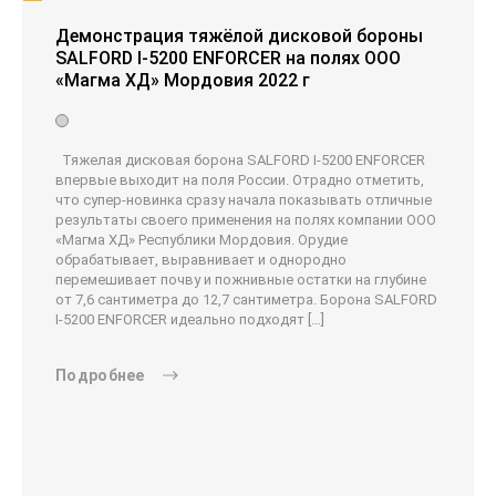
Демонстрация тяжёлой дисковой бороны
SALFORD I-5200 ENFORCER на полях ООО
«Магма ХД» Мордовия 2022 г
Тяжелая дисковая борона SALFORD I-5200 ENFORCER
впервые выходит на поля России. Отрадно отметить,
что супер-новинка сразу начала показывать отличные
результаты своего применения на полях компании ООО
«Магма ХД» Республики Мордовия. Орудие
обрабатывает, выравнивает и однородно
перемешивает почву и пожнивные остатки на глубине
от 7,6 сантиметра до 12,7 сантиметра. Борона SALFORD
I-5200 ENFORCER идеально подходят […]
Подробнее