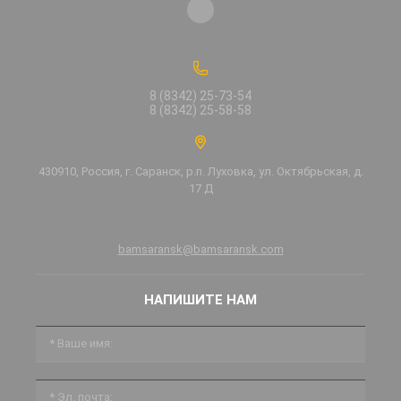
8 (8342) 25-73-54
8 (8342) 25-58-58
430910, Россия, г. Саранск, р.п. Луховка, ул. Октябрьская, д.
17 Д
bamsaransk@bamsaransk.com
НАПИШИТЕ НАМ