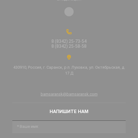
8 (8342) 25-73-54
8 (8342) 25-58-58
430910, Россия, г. Саранск, р.п. Луховка, ул. Октябрьская, д.
17 Д
bamsaransk@bamsaransk.com
НАПИШИТЕ НАМ