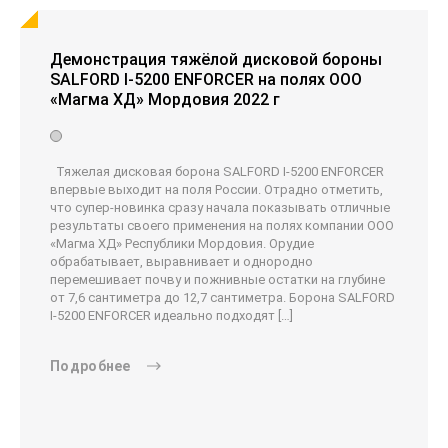
Демонстрация тяжёлой дисковой бороны
SALFORD I-5200 ENFORCER на полях ООО
«Магма ХД» Мордовия 2022 г
Тяжелая дисковая борона SALFORD I-5200 ENFORCER
впервые выходит на поля России. Отрадно отметить,
что супер-новинка сразу начала показывать отличные
результаты своего применения на полях компании ООО
«Магма ХД» Республики Мордовия. Орудие
обрабатывает, выравнивает и однородно
перемешивает почву и пожнивные остатки на глубине
от 7,6 сантиметра до 12,7 сантиметра. Борона SALFORD
I-5200 ENFORCER идеально подходят […]
Подробнее