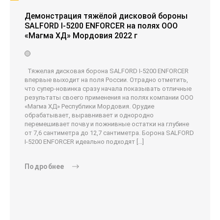
Демонстрация тяжёлой дисковой бороны
SALFORD I-5200 ENFORCER на полях ООО
«Магма ХД» Мордовия 2022 г
Тяжелая дисковая борона SALFORD I-5200 ENFORCER
впервые выходит на поля России. Отрадно отметить,
что супер-новинка сразу начала показывать отличные
результаты своего применения на полях компании ООО
«Магма ХД» Республики Мордовия. Орудие
обрабатывает, выравнивает и однородно
перемешивает почву и пожнивные остатки на глубине
от 7,6 сантиметра до 12,7 сантиметра. Борона SALFORD
I-5200 ENFORCER идеально подходят […]
Подробнее