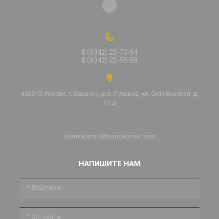
8 (8342) 25-73-54
8 (8342) 25-58-58
430910, Россия, г. Саранск, р.п. Луховка, ул. Октябрьская, д.
17 Д
bamsaransk@bamsaransk.com
НАПИШИТЕ НАМ