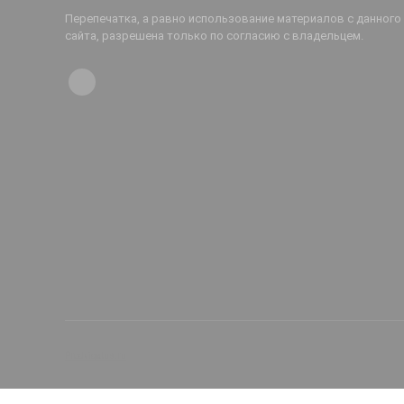
Перепечатка, а равно использование материалов с данного
сайта, разрешена только по согласию с владельцем.
Prodvigatus.ru