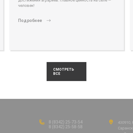
достижения аграриев. Главное ценность на селе —
человек!
Подробнее
СМОТРЕТЬ
ВСЕ
8 (8342) 25-73-54
430910, 
8 (8342) 25-58-58
Саранск,