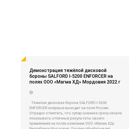
Демонстрация тяжёлой дисковой
бороны SALFORD I-5200 ENFORCER на
полях ООО «Магма ХД» Мордовия 2022 г
Тяжелая дисковая борона SALFORD I-5200
ENFORCER впервые выходит на поля России.
Отрадно отметить, что супер-новинка сразу начала
показывать отличные результаты своего
применения на полях компании ООО «Магма ХД»
Республики Мордовия. Орудие обрабатывает,