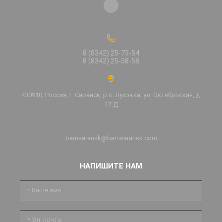
8 (8342) 25-73-54
8 (8342) 25-58-58
430910, Россия, г. Саранск, р.п. Луховка, ул. Октябрьская, д.
17 Д
bamsaransk@bamsaransk.com
НАПИШИТЕ НАМ