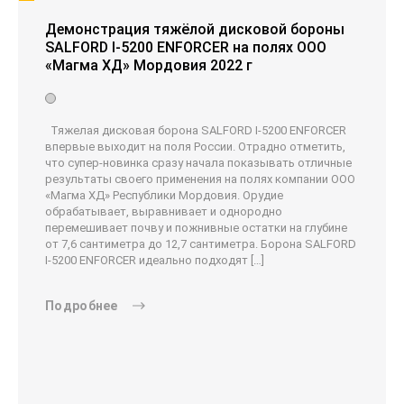
Демонстрация тяжёлой дисковой бороны
SALFORD I-5200 ENFORCER на полях ООО
«Магма ХД» Мордовия 2022 г
Тяжелая дисковая борона SALFORD I-5200 ENFORCER
впервые выходит на поля России. Отрадно отметить,
что супер-новинка сразу начала показывать отличные
результаты своего применения на полях компании ООО
«Магма ХД» Республики Мордовия. Орудие
обрабатывает, выравнивает и однородно
перемешивает почву и пожнивные остатки на глубине
от 7,6 сантиметра до 12,7 сантиметра. Борона SALFORD
I-5200 ENFORCER идеально подходят […]
Подробнее