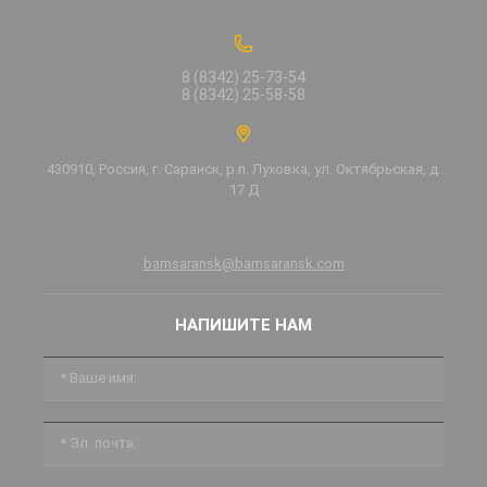
8 (8342) 25-73-54
8 (8342) 25-58-58
430910, Россия, г. Саранск, р.п. Луховка, ул. Октябрьская, д.
17 Д
bamsaransk@bamsaransk.com
НАПИШИТЕ НАМ