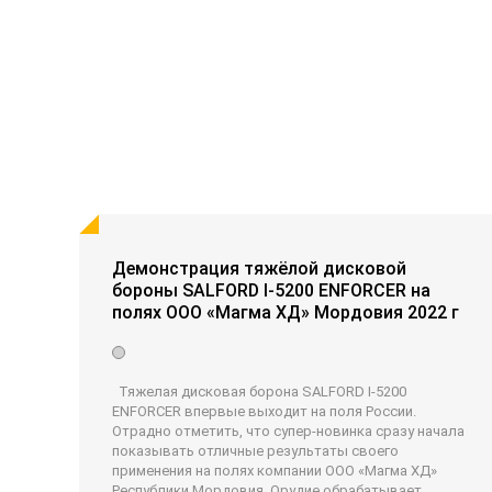
Демонстрация тяжёлой дисковой
бороны SALFORD I-5200 ENFORCER на
полях ООО «Магма ХД» Мордовия 2022 г
Тяжелая дисковая борона SALFORD I-5200
ENFORCER впервые выходит на поля России.
Отрадно отметить, что супер-новинка сразу начала
показывать отличные результаты своего
применения на полях компании ООО «Магма ХД»
Республики Мордовия. Орудие обрабатывает,