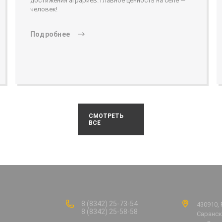
достижения аграриев. Главное ценность на селе —
человек!
Подробнее
СМОТРЕТЬ
ВСЕ
8 (8342) 25-73-54
430910, 
8 (8342) 25-58-58
Саранск,