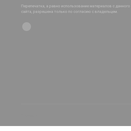
Перепечатка, а равно использование материалов с данного
сайта, разрешена только по согласию с владельцем.
Prodvigatus.ru