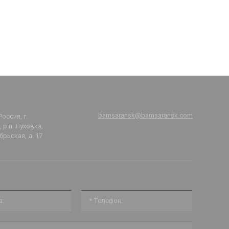
bamsaransk@bamsaransk.com
Россия, г.
 р.п. Луховка,
брьская, д. 17