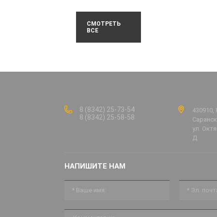
СМОТРЕТЬ
ВСЕ
8 (8342) 25-73-54
430910, 
8 (8342) 25-58-58
Саранск,
ул. Октя
Д
НАПИШИТЕ НАМ