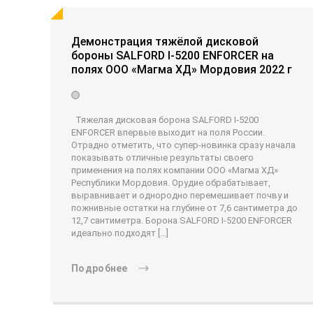
Демонстрация тяжёлой дисковой
бороны SALFORD I-5200 ENFORCER на
полях ООО «Магма ХД» Мордовия 2022 г
Тяжелая дисковая борона SALFORD I-5200
ENFORCER впервые выходит на поля России.
Отрадно отметить, что супер-новинка сразу начала
показывать отличные результаты своего
применения на полях компании ООО «Магма ХД»
Республики Мордовия. Орудие обрабатывает,
выравнивает и однородно перемешивает почву и
пожнивные остатки на глубине от 7,6 сантиметра до
12,7 сантиметра. Борона SALFORD I-5200 ENFORCER
идеально подходят […]
Подробнее