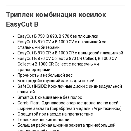
Триплек комбинация косилок
EasyCut
B
EasyCut B 750, B 890, B 970 без плющилки
EasyCut B 870 CV и B 1000 CV с плющилкой со
стальными битерами
EasyCut B 870 CR и B 1000 CR с вальцевой плющилкой
EasyCut B 870 CV Collect и 870 CR Collect, B 1000 CV
Collect и B 1000 CR Collect с поперечными
транспортерами
Прочность и небольшой вес
Быстродействующий замок для ножей
SafeCut INSIDE: Косилочные диски с индивидуальной
защитой
SmartCut: скашивание без полос
Combi Float: Одинаковое опорное давление по всей
ширине захвата (серебряная медаль «Агритехника»)
С защитой при наезде на препятствие
Телескопические консоли
Большая рабочая ширина захвата при небольшой
транспортной высоте