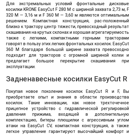
Для экстремальных условий фронтальные дисковые
косилки KRONE EasyCut F 280 M с шириной захвата 2,73 м, F
320 M — 3,16 м и F 360 M — 3,60 м являются оптимальным
решением. Компактная конструкция, рас-положенный
близко к трактору центр тяжести, превосходный результат
скашивания на крутых склонах и хорошая агрегатируемость
также с легкими, компактными горными тракторами
говорят в пользу этих легких фронтальных косилок. EasyCut
360 M благодаря большой ширине захвата превосходно
подходит для тракторов с огромной шириной колеи и
предлагает большое перекрытие скашивания при
эксплуатации.
Задненавесные косилки EasyCut R
Покупая новое поколение косилок EasyCut R и F, Вы
приобретаете опыт и знания в области производства
косилок. Такие инновации, как новое трехточечное
прицепное устройство с гидравлической регулировкой
давления прижима, входящей в дополнительную
комплектацию, битеры плющилки с агрессивным углом
атаки на EasyCut CV, компактная конструкция, а также
легкое управление гарантируют высочайший комфорт и