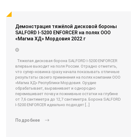
Демонстрация тяжёлой дисковой бороны
SALFORD I-5200 ENFORCER на полях ООО
«Магма ХД» Мордовия 2022 г
Тяжелая дисковая борона SALFORD I-5200 ENFORCER
впервые выходит на поля России. Отрадно отметить,
что супер-новинка сразу начала показывать отличные
результаты своего применения на полях компании ООО
«Магма ХД» Республики Мордовия. Орудие
обрабатывает, выравнивает и однородно
перемешивает почву и пожнивные остатки на глубине
от 7,6 сантиметра до 12,7 сантиметра. Борона SALFORD
I-5200 ENFORCER идеально подходят […]
Подробнее