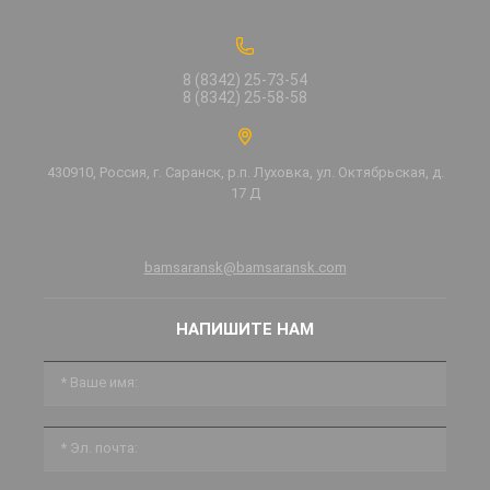
8 (8342) 25-73-54
8 (8342) 25-58-58
430910, Россия, г. Саранск, р.п. Луховка, ул. Октябрьская, д.
17 Д
bamsaransk@bamsaransk.com
НАПИШИТЕ НАМ