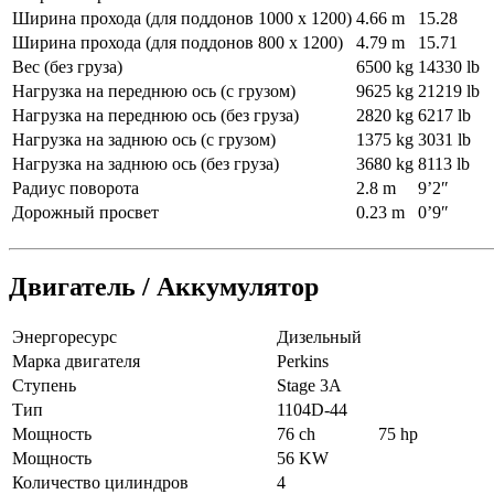
Ширина прохода (для поддонов 1000 x 1200)
4.66 m
15.28
Ширина прохода (для поддонов 800 x 1200)
4.79 m
15.71
Вес (без груза)
6500 kg
14330 lb
Нагрузка на переднюю ось (с грузом)
9625 kg
21219 lb
Нагрузка на переднюю ось (без груза)
2820 kg
6217 lb
Нагрузка на заднюю ось (с грузом)
1375 kg
3031 lb
Нагрузка на заднюю ось (без груза)
3680 kg
8113 lb
Радиус поворота
2.8 m
9’2″
Дорожный просвет
0.23 m
0’9″
Двигатель / Аккумулятор
Энергоресурс
Дизельный
Марка двигателя
Perkins
Ступень
Stage 3A
Тип
1104D-44
Мощность
76 ch
75 hp
Мощность
56 KW
Количество цилиндров
4