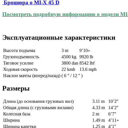
Брошюра о MI-X 45 D
Посмотреть подробную информацию о модели MI-X
Эксплуатационные характеристики
Высота подъема
3 m
9’10»
Грузоподъемность
4500 kg
9920 lb
Тяговое усилие
3800 dan
8542 lbf
Ходовая скорость
22 kmh
13.6 mph
Наклон мачты (вперед/назад)
(
6 °
/
12 °
)
Размеры
Длина (до основания грузовых вил)
3.11 m
10’2″
Общая длина (с грузовыми вилами)
4.33 m
14’2″
Колесная база
2 m
6’7″
Ширина
1.49 m
4’11»
Ширина каретки
1.25 m
4’1″