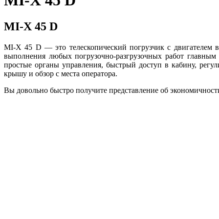
MI-X 45 D
MI-X 45 D
MI-X 45 D — это телескопический погрузчик с двигателем 
выполнения любых погрузочно-разгрузочных работ главным 
простые органы управления, быстрый доступ в кабину, регули
крышу и обзор с места оператора.
Вы довольно быстро получите представление об экономичности