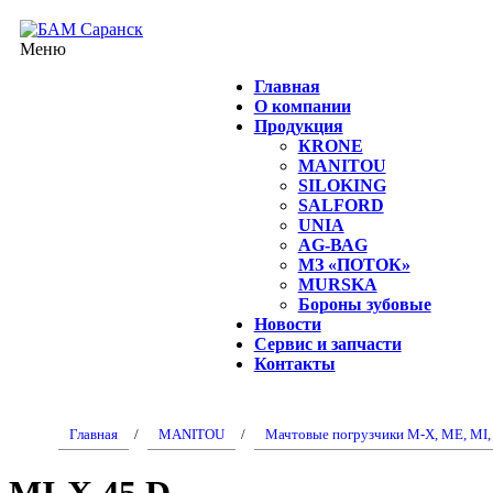
Меню
Главная
О компании
Продукция
КRONE
MANITOU
SILOKING
SALFORD
UNIA
АG-ВАG
МЗ «ПОТОК»
MURSKA
Бороны зубовые
Новости
Сервис и запчасти
Контакты
Главная
/
MANITOU
/
Мачтовые погрузчики M-X, ME, MI,